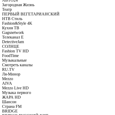
АВТО24
Загородная Жизнь
Театр
ПЕРВЫЙ ВЕГЕТАРИАНСКИЙ
НТВ Стиль
Fashion&Style 4K
Кухня ТВ
Gagsnetwork
Телеканал Е
DetectiveJam
СОЛНЦЕ
Fashion TV HD
FoodTime
Музыкальные
Смотреть каналы
RU.TV
Ля-Минор
Mezzo
AIVA
Mezzo Live HD
Музыка первого
ЖАРА HD
Шансон
Страна FM
BRIDGE