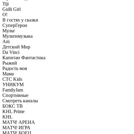
Tiji
Gulli Girl
О!
В гостях у сказки
СуперГерои
Мульт
Мультимузыка
Ani
Детский Мир
Da Vinci
Капитан Фантастика
Рыжий
Радость моя
Мама
СТС Kids
УНИКУМ
FamilyJam
Спортивные
Смотреть каналы
БОКС ТВ
KHL Prime
KHL
МАТЧ! АРЕНА
МАТЧ! ИГРА
МАТЧ! БОЕЦ