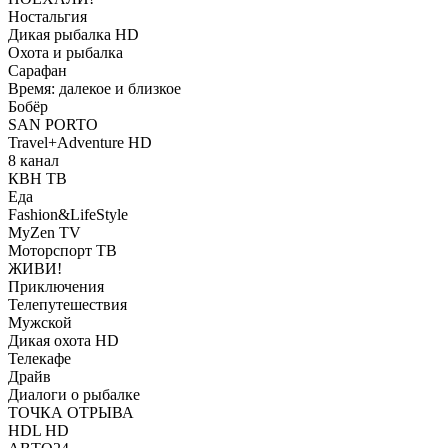
Ностальгия
Дикая рыбалка HD
Охота и рыбалка
Сарафан
Время: далекое и близкое
Бобёр
SAN PORTO
Travel+Adventure HD
8 канал
КВН ТВ
Еда
Fashion&LifeStyle
MyZen TV
Моторспорт ТВ
ЖИВИ!
Приключения
Телепутешествия
Мужской
Дикая охота HD
Телекафе
Драйв
Диалоги о рыбалке
ТОЧКА ОТРЫВА
HDL HD